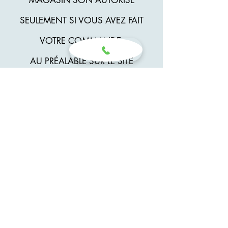
MAGASIN SON AUTORISÉ
SEULEMENT SI VOUS AVEZ FAIT
VOTRE COMMANDE
AU PRÉALABLE SUR LE SITE
WEB ET QUE VOUS AYEZ PRIS
VOTRE RENDEZ-VOUS POUR
VENIR LA CHERCHER EN
PERSONE , MERCI.
Distribution Phoenix
beauté.
N'EST AUCUNEMENT
RESPONSABLE DES ARTICLES